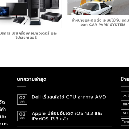
จำหน่ายและติดตั้ง ระบบไม้กั้น รถเข
ออก CAR PARK SYSTEM
้บริการ เช่าเครื่องคอมพิวเตอร์ และ
โปรเจคเตอร์
บทความล่าสุด
ป้า
out
Dell เริ่มสนใจใช้ CPU จากทาง AMD
02
จัด
ม.ค.
สแ
้คำ
Apple ปล่อยอัปเดต iOS 13.3 และ
อิน
02
และ
ม.ค.
iPadOS 13.3 แล้ว
โปร
งการ