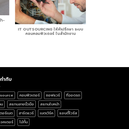
้า-
IT OUTSOURCING ให้คำปรึกษา ระบบ
คอมคอมพิวเตอร์ ในสำนักงาน
ยกำกับ
source
คอมพิวเตอร์
ซอฟแวร์
ที่จอดรถ
กน
สแกนลายนิ้วมือ
สแกนใบหน้า
เตอร์เนต
ฮาร์ดแวร์
เนตเวิร์ค
แอนตี้ไวรัส
เจคเตอร์
ไม้กั้น