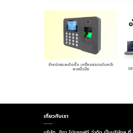
จำหน่ายและติดตั้ง เครื่องสแกนใบหน้า
ให
ลายนิ้วมือ
WARE OS , ANTI-
IRUS
เกี่ยวกับเรา
บริษัท ชิชา โปรซอฟท์ จำกัด เป็นบริษัทฯ ที่