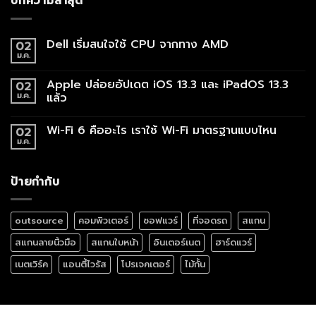
บทความล่าสุด
Dell เริ่มสนใจใช้ CPU จากทาง AMD
02
ม.ค.
Apple ปล่อยอัปเดต iOS 13.3 และ iPadOS 13.3
02
ม.ค.
แล้ว
Wi-Fi 6 คืออะไร เราใช้ Wi-Fi มาตรฐานแบบไหน
02
ม.ค.
ป้ายกำกับ
outsource
คอมพิวเตอร์
ซอฟแวร์
ที่จอดรถ
สแกน
สแกนลายนิ้วมือ
สแกนใบหน้า
อินเตอร์เนต
ฮาร์ดแวร์
เนตเวิร์ค
แอนตี้ไวรัส
โปรเจคเตอร์
ไม้กั้น